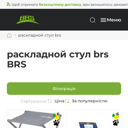
Щоб отримати
безкоштовну доставку
, вам залишилось замови
Меню
раскладной стул brs
раскладной стул brs
BRS
Фільтрація
Ціна
За популярністю
Сортування:
6
6
6
6