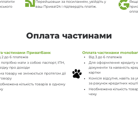
оплатити
Перейшовши за посиланням, увійдіть у
Якщо
нського
ваш Приват24 і підтвердіть платіж.
прис
опла
Оплата частинами
та частинами ПриватБанк
Оплата частинами monoba
д 2 до 6 платежів
Від 3 до 6 платежів
 потрібно мати з собою паспорт, ІПН,
Для оформлення кредиту н
відку про доходи
документи та наявність кре
картки
ма товару не змінюється протягом дії
говору
Комісія відсутня, навіть за
за рахунок кредитних кошт
обмежена кількість товарів в одному
ку
Необмежена кількість това
чеку