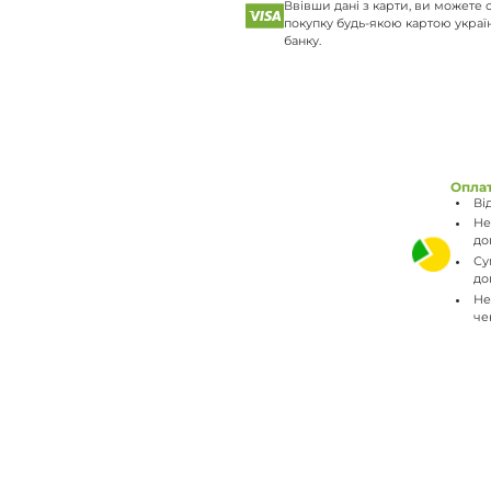
Ввівши дані з карти, ви можете 
покупку будь-якою картою украї
банку.
Опла
Ві
Не
до
Су
до
Не
че