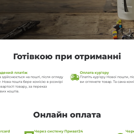
льники
ьники
Готівкою при отриманні
адений платіж
Оплата кур'єру
 здійснюється на пошті, після огляду
Платіть кур'єру Нової пошти, пі
. Нова пошта бере комісію в розмірі
ви оглянете товар. Та сама коміс
 вартості товару, за переказ
вих коштів.
Онлайн оплата
rcard
Через систему Приват24
Чер