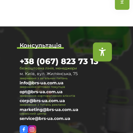
Консультація
+38 (067) 823 73 13
безкоштовна лінія, менеджери
м. Київ, вул. Жилянська, 75
звернення з загальних питань
info@brs-ua.com.ua
звернення оптових покупців
opt@brs-ua.com.ua
звернення корпоративних клієнтів
corp@brs-ua.com.ua
звернення з питань реклами
marketing@brs-ua.com.ua
сервісний центр
service@brs-ua.com.ua