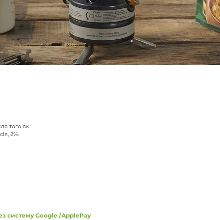
сля того як
ія, 2%.
ез систему Google /ApplePay