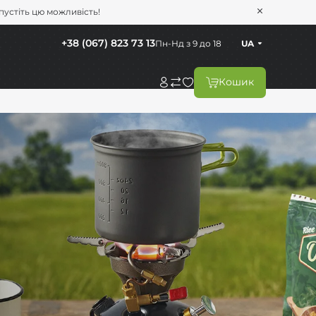
опустіть цю можливість!
+38 (067) 823 73 13
Пн-Нд з 9 до 18
UA
Кошик