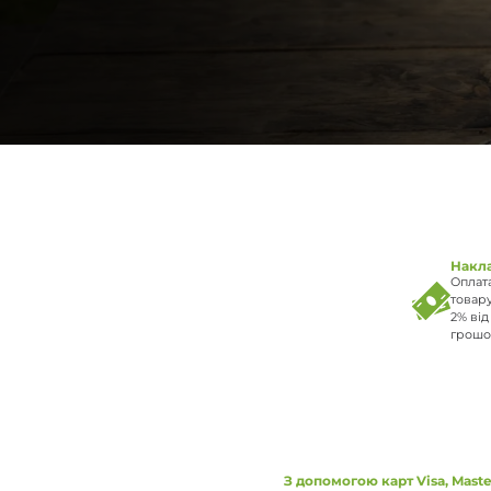
Мультипаливні па
Рідкопаливні пал
Накл
Оплата
товару
2% від
грошо
З допомогою карт Visa, Maste