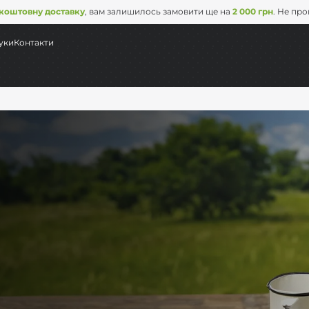
коштовну доставку
, вам залишилось замовити ще на
2 000 грн
. Не пр
уки
Контакти
д