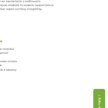
 ви замовляєте з мобільного
трою Android, то можете скористатися
тою через систему GooglePay
nk
е потрібні
дитної
 умови оплати
ів
рів в одному
На гору