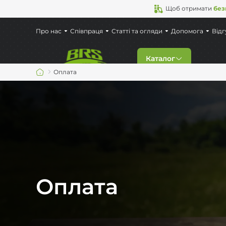
Щоб отримати
без
Про нас
Співпраця
Статті та огляди
Допомога
Відг
Каталог
Оплата
Знижки
Новинки
Газові пальники
Оплата
Туристичний посу
Кемпінгові меблі