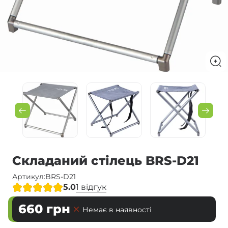
Складаний стілець BRS-D21
Артикул:
BRS-D21
5.0
1 відгук
660
грн
Немає в наявності