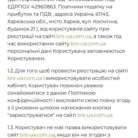
ЕДРПОУ 42960863. Платники податку на
прибуток та ПДВ , адреса Україна, 61145,
Харківська обл., місто Харків, вул. Космічна,
будинок 21 ), від користувачів сайту при
реєстрації на сайті
brs-ua.com.ua
, а також під
час використання сайту
brs-ua.com.ua
персональні дані Користувача заповнюються
Користувачем.
1.2. Для того щоб провести реєстрацію на сайті
brs-ua.com.ua
і використовувати особистий
кабінет, Користувач повинен уважно
ознайомитися з даною Політикою
конфіденційності і висловити свою повну згоду
з її умовами шляхом натискання кнопки
"зареєструватися" на сайті
brs-ua.com.ua
.
1.3. Користувач не має права використовувати
сайт
brs-ua.com.ua
, якщо він не згоден з