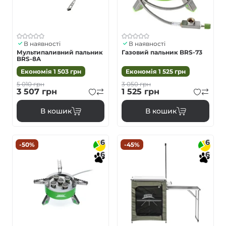
В наявності
В наявності
Мультипаливний пальник
Газовий пальник BRS-73
BRS-8A
Економія
1 503
грн
Економія
1 525
грн
5 010
грн
3 050
грн
3 507
грн
1 525
грн
В кошик
В кошик
6
6
-50%
-45%
6
6