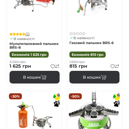
(2)
В наявності
В наявності
Газовий пальник BRS-6
Мультипаливний пальник
BRS-8
Економія
1 625
грн
Економія
815
грн
3 250
грн
1 630
грн
1 625
грн
815
грн
В кошик
В кошик
6
6
-30%
-50%
6
6