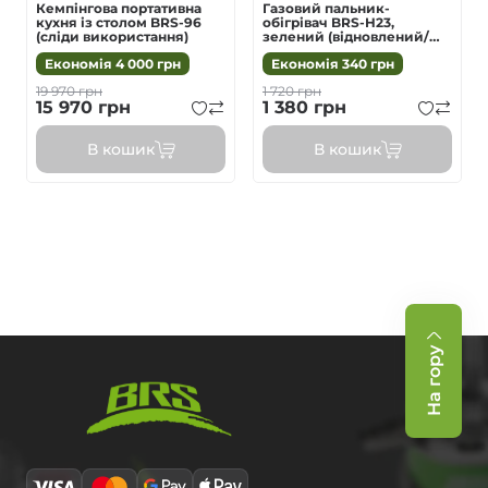
Кемпінгова портативна
Газовий пальник-
кухня із столом BRS-96
обігрівач BRS-H23,
(сліди використання)
зелений (відновлений/
відкрита упаковка)
Економія
4 000
грн
Економія
340
грн
19 970
грн
1 720
грн
15 970
грн
1 380
грн
В кошик
В кошик
На гору