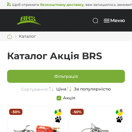
Щоб отримати
безкоштовну доставку
, вам залишилось замови
Меню
Каталог
Каталог Акція BRS
Фільтрація
Ціна
За популярністю
Сортування:
Акція
6
6
-50%
-50%
6
6