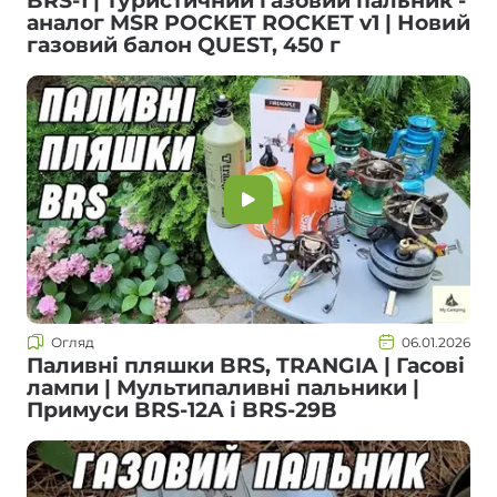
BRS-1 | Туристичний газовий пальник -
аналог MSR POCKET ROCKET v1 | Новий
газовий балон QUEST, 450 г
Огляд
06.01.2026
Паливні пляшки BRS, TRANGIA | Гасові
лампи | Мультипаливні пальники |
Примуси BRS-12A і BRS-29B