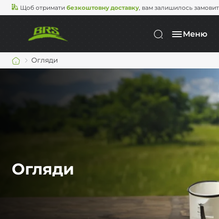
Щоб отримати
безкоштовну доставку
, вам залишилось замови
Меню
Огляди
Огляди