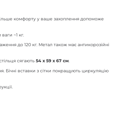
 більше комфорту у ваше захоплення допоможе
ваги ~1 кг.
таження до 120 кг. Метал також має антикорозійні
стільця сягають
54 х 59 х 67 см
.
ня. Бічні вставки з сітки покращують циркуляцію
укції.