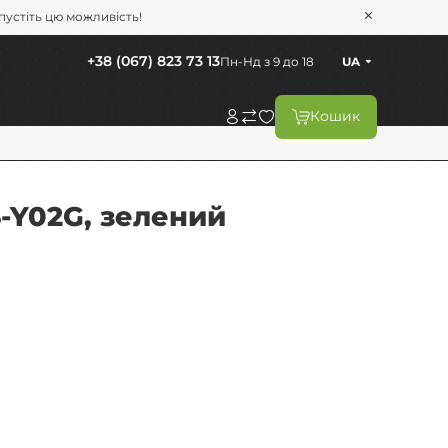
опустіть цю можливість!
+38 (067) 823 73 13
Пн-Нд з 9 до 18
UA
Кошик
-Y02G, зелений