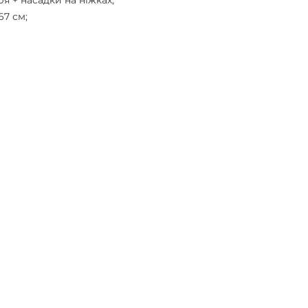
ря + насадки на ніжках;
67 см;