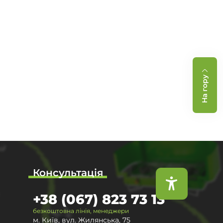
На гору
Консультація
+38 (067) 823 73 13
безкоштовна лінія, менеджери
м. Київ, вул. Жилянська, 75