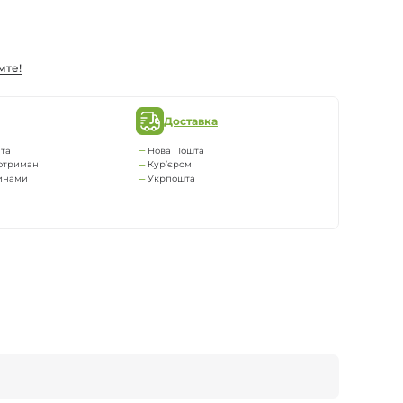
мте!
Доставка
та
Нова Пошта
отримані
Кур’єром
тинами
Укрпошта