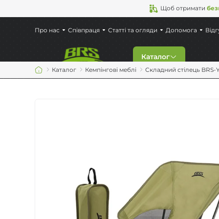
Щоб отримати
без
Про нас
Співпраця
Статті та огляди
Допомога
Відг
Каталог
Каталог
Кемпінгові меблі
Складний стілець BRS-
Знижки
Новинки
Газові пальники
Туристичний посу
Кемпінгові меблі