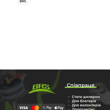
BRS
Співпраця
Стати дилером
Для блогерів
Для волонтерів
Дропшипінг