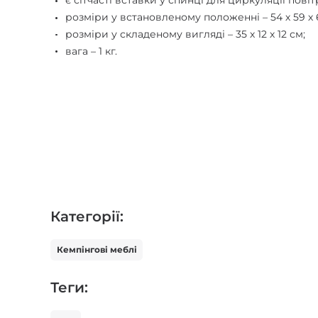
є сітчасті вставки у спинці для циркуляції повіт
розміри у встановленому положенні – 54 х 59 х 
розміри у складеному вигляді – 35 х 12 х 12 см;
вага – 1 кг.
Категорії:
Кемпінгові меблі
Теги: