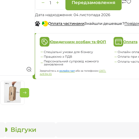
Передзамовлення
льники
Дата надходження: 04 листопада 2026
ьники
Знайшли дешевше?
Повiдо
Оплата частинами
Юридичним особам та ФОП
Оплата
Спеціальні умови для бізнесу
Онлайн опла
Працюємо з ПДВ
Оплата при 
Персональний супровід кожного
Оплата час
замовлення
Звертайтесь в
онлайн-чат
або за телефоном
(097) 
428 84 55
Відгуки