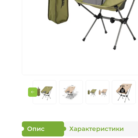
Мультипаливні па
Рідкопаливні пал
Опис
Характеристики