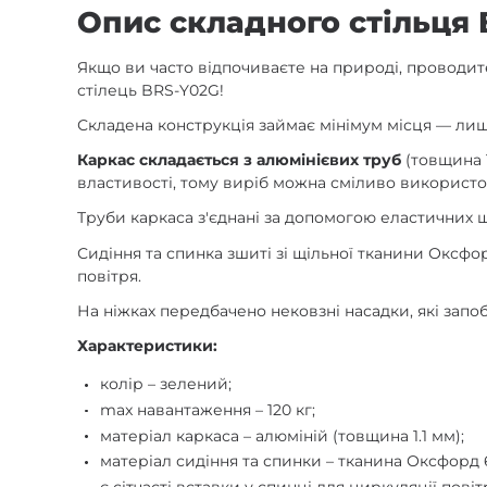
Опис складного стільця 
Якщо ви часто відпочиваєте на природі, проводи
стілець BRS-Y02G!
Складена конструкція займає мінімум місця — лише 
Каркас складається з алюмінієвих труб
(товщина 1
властивості, тому виріб можна сміливо використо
Труби каркаса з'єднані за допомогою еластичних 
Сидіння та спинка зшиті зі щільної тканини Оксфо
повітря.
На ніжках передбачено нековзні насадки, які запо
Характеристики:
колір – зелений;
max навантаження – 120 кг;
матеріал каркаса – алюміній (товщина 1.1 мм);
матеріал сидіння та спинки – тканина Оксфорд 