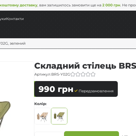
коштовну доставку
, вам залишилось замовити ще на
2 000 грн
. Не пр
уки
Контакти
Y02G, зелений
Складний стілець BRS
Артикул:
BRS-Y02G
990
грн
Передзамовлення
Колір
д