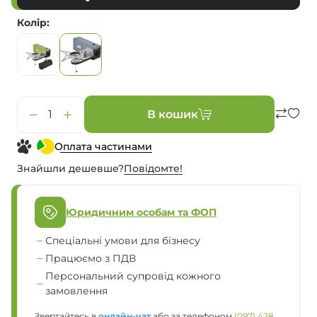
Колір
В кошик
Оплата частинами
Знайшли дешевше?
Повiдомте!
Юридичним особам та ФОП
Спеціальні умови для бізнесу
Працюємо з ПДВ
Персональний супровід кожного
замовлення
Звертайтесь в
онлайн-чат
або за телефоном
(097) 428 