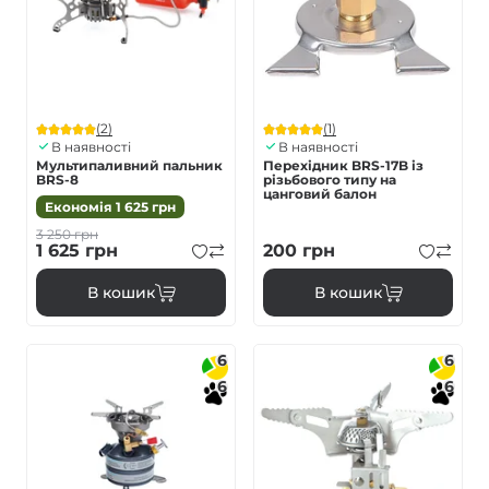
(2)
(1)
В наявності
В наявності
Мультипаливний пальник
Перехідник BRS-17B із
BRS-8
різьбового типу на
цанговий балон
Економія
1 625
грн
3 250
грн
1 625
грн
200
грн
В кошик
В кошик
6
6
6
6