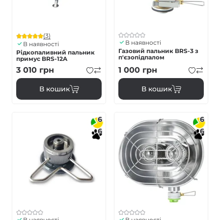
(3)
В наявності
В наявності
Газовий пальник BRS-3 з
Рідкопаливний пальник
п'єзопідпалом
примус BRS-12A
3 010
грн
1 000
грн
В кошик
В кошик
6
6
6
6
В наявності
В наявності