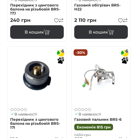
Перехідник з цангового
Газовий обігрівач BRS-
балона на різьбовій BRS-
H22
17J
240
грн
2 110
грн
В кошик
В кошик
6
6
-50%
6
6
В наявності
В наявності
Перехідник з цангового
Газовий пальник BRS-6
балона на різьбовій BRS-
Економія
815
грн
17I
1 630
грн