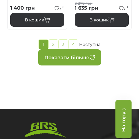
3 270
грн
1 400
грн
1 635
грн
В кошик
В кошик
Поточна
1
2
3
4
Наступна
Page
Page
Page
Наступна
сторінка
сторінка
Розбивка
Показати більше
на
сторінки
На гору