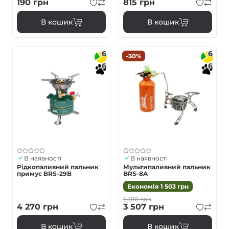
190
грн
815
грн
В кошик
В кошик
6
6
-30%
6
6
В наявності
В наявності
Рідкопаливний пальник
Мультипаливний пальник
примус BRS-29B
BRS-8A
Економія
1 503
грн
5 010
грн
4 270
грн
3 507
грн
В кошик
В кошик