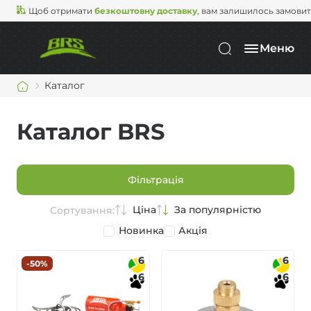
Щоб отримати
безкоштовну доставку
, вам залишилось замови
Меню
Каталог
Каталог BRS
Фільтрація
Ціна
За популярністю
Сортування:
Новинка
Акція
6
6
-50%
6
6