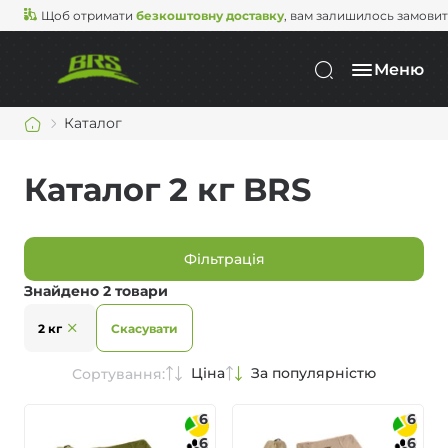
Щоб отримати
безкоштовну доставку
, вам залишилось замови
Меню
Каталог
Каталог 2 кг BRS
Фільтрація
Знайдено 2 товари
2 кг
Скасувати
Ціна
За популярністю
Сортування:
6
6
6
6