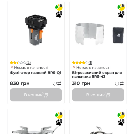
6
6
6
6
(2)
(1)
Немає в наявності
Немає в наявності
Фумігатор газовий BRS-Q1
Вітрозахисний екран для
пальника BRS-42
830
грн
310
грн
В кошик
В кошик
6
6
6
6