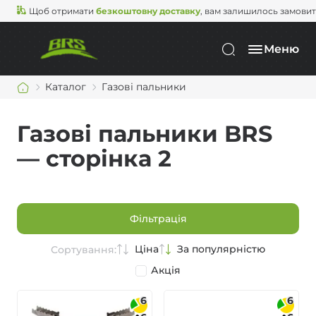
Щоб отримати
безкоштовну доставку
, вам залишилось замови
Меню
Каталог
Газові пальники
Газові пальники BRS
— сторінка 2
Фільтрація
Ціна
За популярністю
Сортування:
Акція
6
6