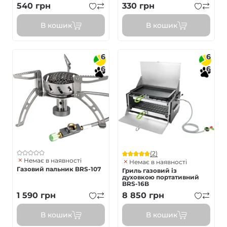
540
грн
330
грн
В кошик
В кошик
6
6
6
6
(2)
Немає в наявності
Немає в наявності
Газовий пальник BRS-107
Гриль газовий із
духовкою портативний
BRS-16B
1 590
грн
8 850
грн
В кошик
В кошик