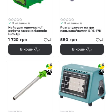
В наявності
В наявності
Кейс для одночасної
Розгалужувач на три
роботи газових балонів
пальника/лампи BRS-17K
BRS-Q5
1 720
грн
580
грн
В кошик
В кошик
6
6
6
6