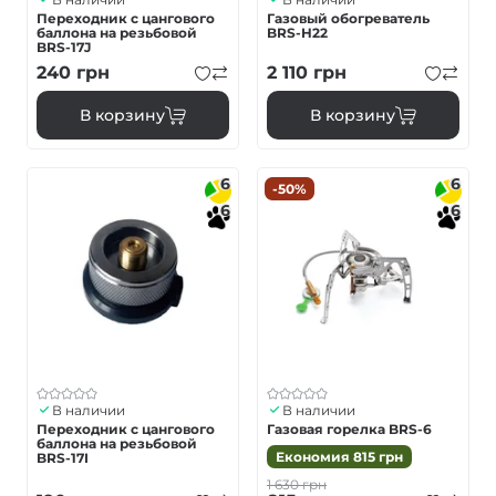
Переходник с цангового
Газовый обогреватель
баллона на резьбовой
BRS-H22
BRS-17J
240
грн
2 110
грн
В корзину
В корзину
6
6
-50%
6
6
В наличии
В наличии
Переходник с цангового
Газовая горелка BRS-6
баллона на резьбовой
Економия
815
грн
BRS-17I
1 630
грн