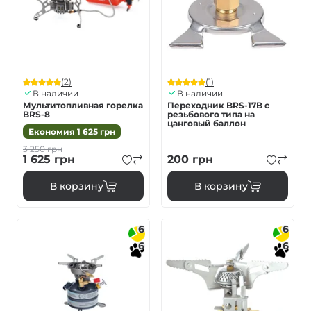
(2)
(1)
В наличии
В наличии
Мультитопливная горелка
Переходник BRS-17B с
BRS-8
резьбового типа на
цанговый баллон
Економия
1 625
грн
3 250
грн
1 625
грн
200
грн
В корзину
В корзину
6
6
6
6