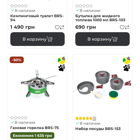
В наличии
В наличии
Кемпинговый туалет BRS-
Бутылка для жидкого
94
топлива 1000 мл BRS-103
1 490
грн
690
грн
В корзину
В корзину
6
6
-50%
6
6
(1)
В наличии
В наличии
Газовая горелка BRS-75
Набор посуды BRS-153
Економия
1 635
грн