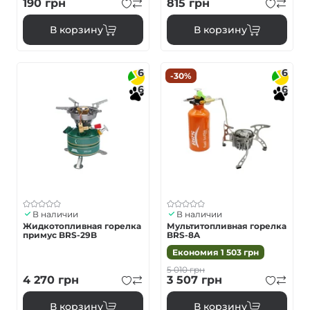
190
грн
815
грн
В корзину
В корзину
6
6
-30%
6
6
В наличии
В наличии
Жидкотопливная горелка
Мультитопливная горелка
примус BRS-29B
BRS-8A
Економия
1 503
грн
5 010
грн
4 270
грн
3 507
грн
В корзину
В корзину