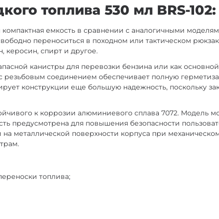
кого топлива 530 мл BRS-102:
 компактная емкость в сравнении с аналогичными моделями
свободно переноситься в походном или тактическом рюкзак
, керосин, спирт и другое.
 запасной канистры для перевозки бензина или как основн
 с резьбовым соединением обеспечивает полную герметиз
ирует конструкции еще большую надежность, поскольку зак
стойчивого к коррозии алюминиевого сплава 7072. Модель 
сть предусмотрена для повышения безопасности пользоват
а металлической поверхности корпуса при механическом 
етрам.
переноски топлива;