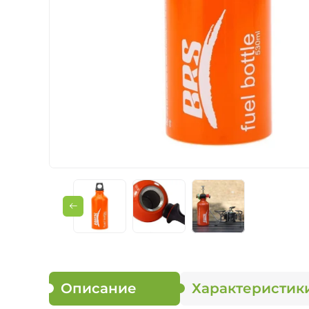
Мультитопливные 
Жидкотопливные 
Описание
Характеристик