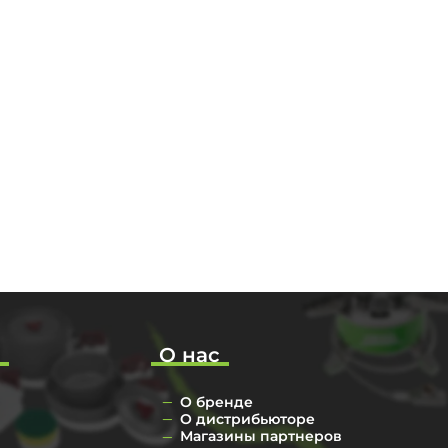
о
О нас
О бренде
О дистрибьюторе
Магазины партнеров