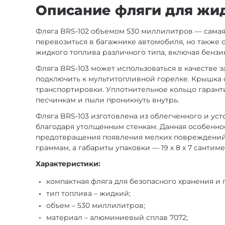
Описание фляги для жид
Фляга BRS-102 объемом 530 миллилитров — самая
перевозиться в багажнике автомобиля, но также 
жидкого топлива различного типа, включая бензин
Фляга BRS-103 может использоваться в качестве
подключить к мультитопливной горелке. Крышка
транспортировки. Уплотнительное кольцо гарант
песчинкам и пыли проникнуть внутрь.
Фляга BRS-103 изготовлена из облегченного и у
благодаря утолщенным стенкам. Данная особенно
предотвращения появления мелких повреждений н
граммам, а габариты упаковки — 19 х 8 х 7 сантим
Характеристики:
компактная фляга для безопасного хранения и 
тип топлива – жидкий;
объем – 530 миллилитров;
материал – алюминиевый сплав 7072;