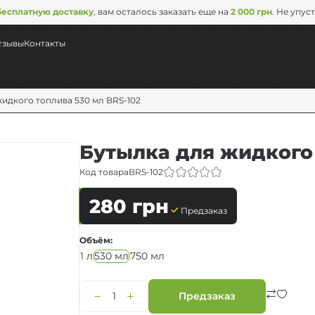
бесплатную доставку
, вам осталось заказать еще на
2 000 грн
. Не упус
тзывы
Контакты
жидкого топлива 530 мл BRS-102
Бутылка для жидкого 
Код товара
BRS-102
280
грн
Предзаказ
Объём
суда
1 л
530 мл
750 мл
ль
Предзаказ