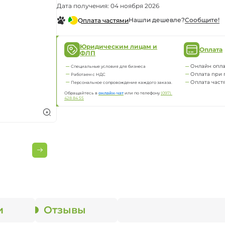
Дата получения: 04 ноября 2026
горелки
Нашли дешевле?
Сообщите!
Оплата частями
горелки
Юридическим лицам и
Оплата
ФЛП
Онлайн опла
Специальные условия для бизнеса
Оплата при 
Работаем с НДС
Оплата част
Персональное сопровождение каждого заказа.
Обращайтесь в
онлайн-чат
или по телефону
(097) 
428 84 55
и
Отзывы