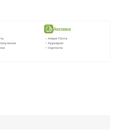
Доставка
та
Новая Почта
получении
Курьером
ями
Укрпочта