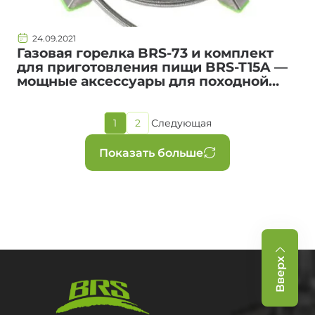
24.09.2021
Газовая горелка BRS-73 и комплект
для приготовления пищи BRS-T15A —
мощные аксессуары для походной
кухни
1
2
Следующая
Текущая
Страница
Следующая
страница
страница
Нумерация
Показать больше
страниц
Вверх