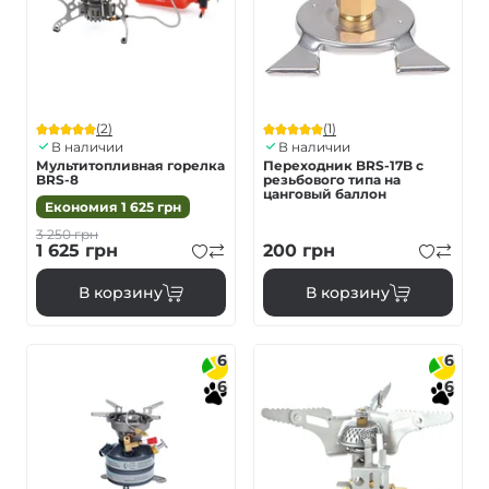
(2)
(1)
В наличии
В наличии
Мультитопливная горелка
Переходник BRS-17B с
BRS-8
резьбового типа на
цанговый баллон
Економия
1 625
грн
3 250
грн
1 625
грн
200
грн
В корзину
В корзину
6
6
6
6