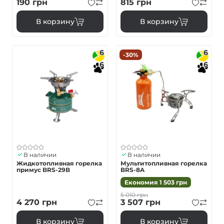
190
грн
815
грн
В корзину
В корзину
6
6
-30%
6
6
В наличии
В наличии
Жидкотопливная горелка
Мультитопливная горелка
примус BRS-29B
BRS-8A
Економия
1 503
грн
5 010
грн
4 270
грн
3 507
грн
В корзину
В корзину