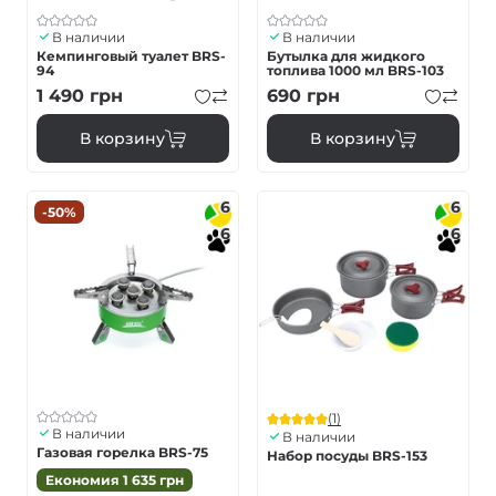
В наличии
В наличии
Кемпинговый туалет BRS-
Бутылка для жидкого
94
топлива 1000 мл BRS-103
1 490
грн
690
грн
В корзину
В корзину
6
6
-50%
6
6
(1)
В наличии
В наличии
Газовая горелка BRS-75
Набор посуды BRS-153
Економия
1 635
грн