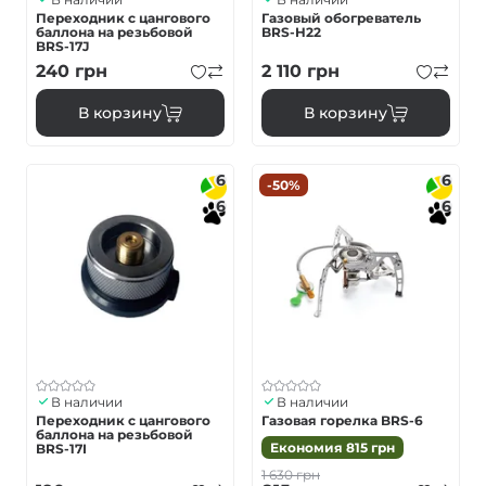
Переходник с цангового
Газовый обогреватель
баллона на резьбовой
BRS-H22
BRS-17J
240
грн
2 110
грн
В корзину
В корзину
6
6
-50%
6
6
В наличии
В наличии
Переходник с цангового
Газовая горелка BRS-6
баллона на резьбовой
Економия
815
грн
BRS-17I
1 630
грн