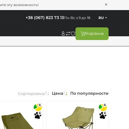
тите эту возможность!
+38 (067) 823 73 13
Пн-Вс з 9 до 18
RU
Корзина
Цена
По популярности
Сортировка:
6
6
6
6