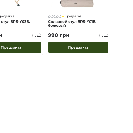
редзаказ
Предзаказ
 стул BRS-Y03B,
Складной стул BRS-Y01B,
бежевый
н
990
грн
Предзаказ
Предзаказ