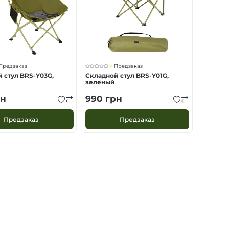
Предзаказ
Предзаказ
 стул BRS-Y03G,
Складной стул BRS-Y01G,
зеленый
н
990
грн
Предзаказ
Предзаказ