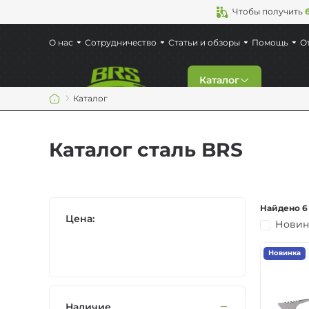
Чтобы получить
О нас
Сотрудничество
Статьи и обзоры
Помощь
О
Каталог
Каталог
Скидки
Каталог сталь BRS
Новинки
Газовые горелки
Найдено 6
Цена:
Новин
Туристическая по
Новинка
Кемпинговая мебе
Наличие