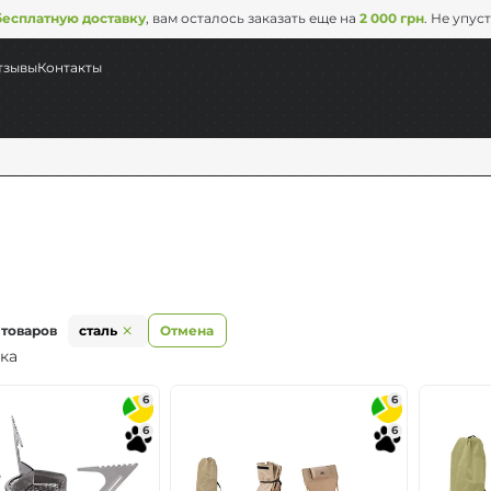
бесплатную доставку
, вам осталось заказать еще на
2 000 грн
. Не упус
тзывы
Контакты
 товаров
сталь
Отмена
ка
суда
6
6
6
6
ль