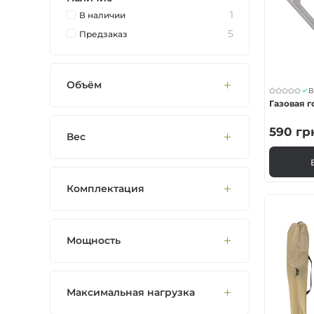
Мультитопливные 
1
В наличии
5
Предзаказ
Жидкотопливные 
Объём
В
Газовая г
590
гр
Вес
Комплектация
Мощность
Максимальная нагрузка