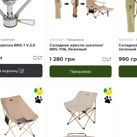
горелки
горелки
 наличии
Предзаказ
орелка BRS-1 V.2.0
Складное кресло-шезлонг
Складной
BRS-Y06, бежевый
зеленый
н
1 280
грн
990
гр
В корзину
Предзаказ
6
6
6
6