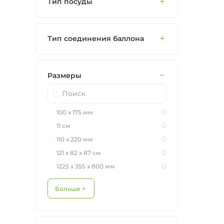
Тип посуды
Тип соединения баллона
Размеры
0
100 х 175 мм
0
11 см
0
110 х 220 мм
0
121 х 82 х 87 см
0
1225 х 355 х 800 мм
Больше