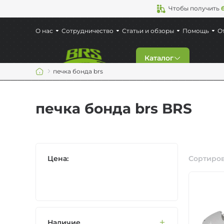
Чтобы получить
О нас
Сотрудничество
Статьи и обзоры
Помощь
О
Каталог
печка бонда brs
Скидки
печка бонда brs BRS
Новинки
Газовые горелки
Цена:
Сортиров
Туристическая по
Кемпинговая мебе
Наличие