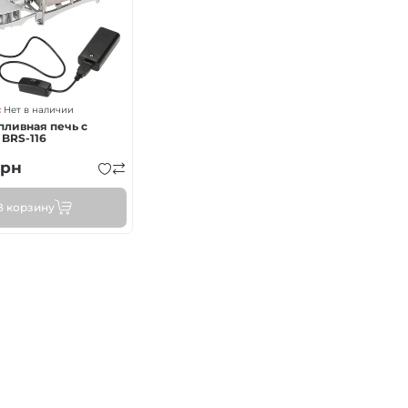
горелки
горелки
Нет в наличии
пливная печь с
 BRS-116
рн
В корзину