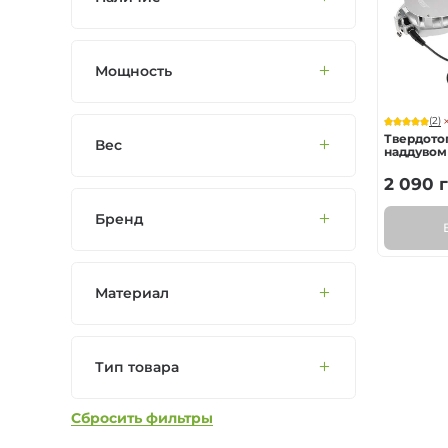
Мультитопливные 
Мощность
Жидкотопливные 
(2)
Твердото
Вес
наддувом
2 090
г
Бренд
Материал
Тип товара
Сбросить фильтры