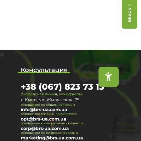
Вверх
Консультация
+38 (067) 823 73 13
бесплатная линия, менеджеры
г. Киев, ул. Жилянская, 75
обращение по общим вопросам
info@brs-ua.com.ua
обращение оптовых покупателей
opt@brs-ua.com.ua
обращение корпоративных клиентов
corp@brs-ua.com.ua
обращения по вопросам рекламы
marketing@brs-ua.com.ua