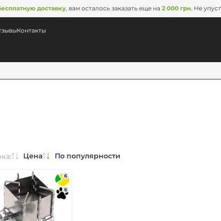
бесплатную доставку
, вам осталось заказать еще на
2 000 грн
. Не упус
тзывы
Контакты
Цена
По популярности
ка:
суда
6
6
ль