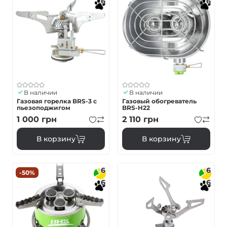
6
6
В наличии
В наличии
Газовая горелка BRS-3 с
Газовый обогреватель
пьезоподжигом
BRS-H22
1 000
грн
2 110
грн
В корзину
В корзину
6
6
-50%
6
6