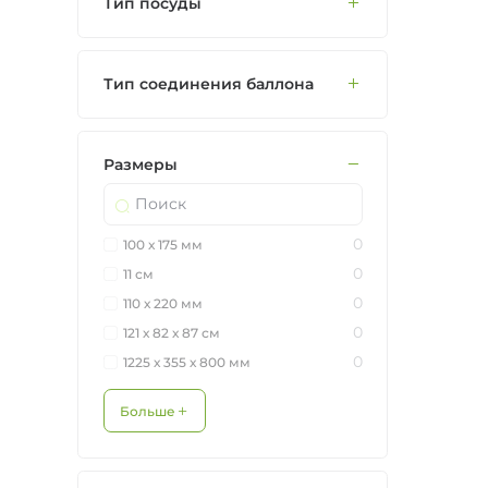
Тип посуды
Тип соединения баллона
Размеры
0
100 х 175 мм
0
11 см
0
110 х 220 мм
0
121 х 82 х 87 см
0
1225 х 355 х 800 мм
Больше