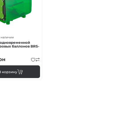
горелки
горелки
 наличии
 одновременной
азовых баллонов BRS-
рн
В корзину