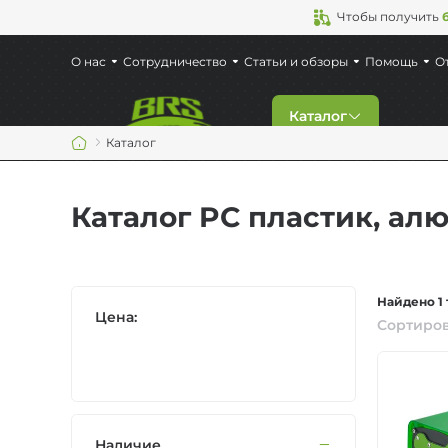
Чтобы получить
О нас
Сотрудничество
Статьи и обзоры
Помощь
О
Каталог
Каталог
Скидки
Каталог PC пластик, ал
Новинки
Газовые горелки
Найдено 1 
Цена:
Сортиров
Туристическая по
Кемпинговая мебе
Наличие