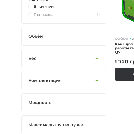
Мультитопливные 
1
В наличии
0
Предзаказ
Жидкотопливные 
Объём
В
Кейс для
работы г
Q5
Вес
1 720
г
Комплектация
Мощность
Максимальная нагрузка