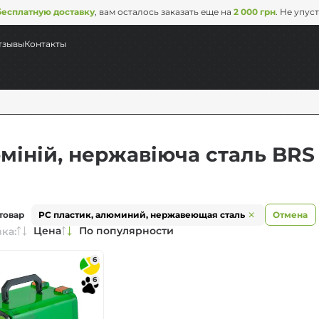
бесплатную доставку
, вам осталось заказать еще на
2 000 грн
. Не упус
тзывы
Контакты
юміній, нержавіюча сталь BRS
товар
PC пластик, алюминий, нержавеющая сталь
Отмена
Цена
По популярности
ка:
суда
6
6
ль